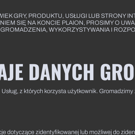
IEK GRY, PRODUKTU, USŁUGI LUB STRONY I
IEM SIĘ NA KONCIE PLAION, PROSIMY O UWA
 GROMADZENIA, WYKORZYSTYWANIA I ROZP
DZAJE DANYCH GR
sług, z których korzysta użytkownik. Gromadzimy 
e dotyczące zidentyfikowanej lub możliwej do zide