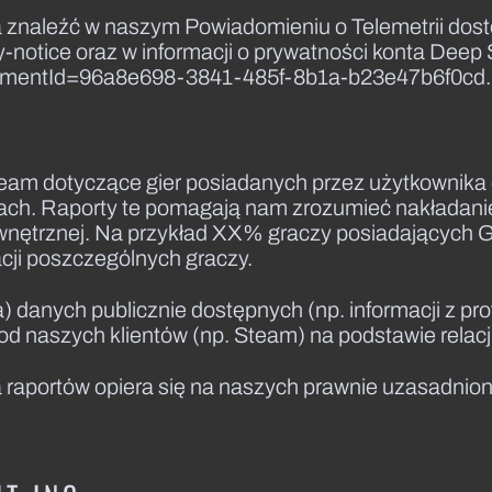
żna znaleźć w naszym Powiadomieniu o Telemetrii d
-notice oraz w informacji o prywatności konta Deep 
reementId=96a8e698-3841-485f-8b1a-b23e47b6f0cd.
eam dotyczące gier posiadanych przez użytkownika 
ach. Raporty te pomagają nam zrozumieć nakładani
nętrznej. Na przykład XX% graczy posiadających Gr
acji poszczególnych graczy.
 danych publicznie dostępnych (np. informacji z pro
d naszych klientów (np. Steam) na podstawie relac
raportów opiera się na naszych prawnie uzasadnion