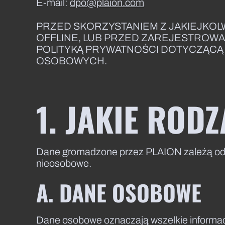
E-mail:
dpo@plaion.com
PRZED SKORZYSTANIEM Z JAKIEJKOLW
OFFLINE, LUB PRZED ZAREJESTROWAN
POLITYKĄ PRYWATNOŚCI DOTYCZĄCĄ
OSOBOWYCH.
1. JAKIE RO
Dane gromadzone przez PLAION zależą od U
nieosobowe.
A. DANE OSOBOWE
Dane osobowe oznaczają wszelkie informacj