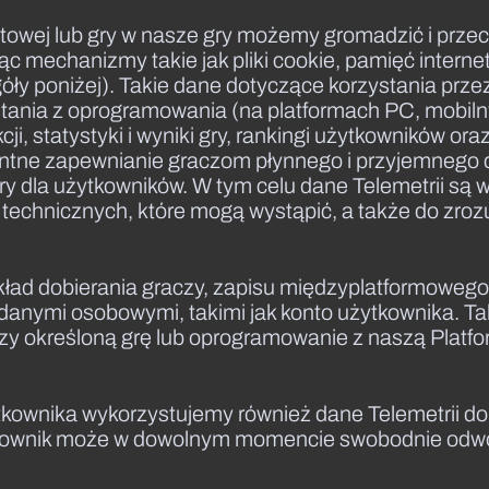
etowej lub gry w nasze gry możemy gromadzić i prze
c mechanizmy takie jak pliki cookie, pamięć intern
óły poniżej). Takie dane dotyczące korzystania prz
ystania z oprogramowania (na platformach PC, mobi
, statystyki i wyniki gry, rankingi użytkowników oraz
ntne zapewnianie graczom płynnego i przyjemnego 
y dla użytkowników. W tym celu dane Telemetrii są wy
technicznych, które mogą wystąpić, a także do zroz
ykład dobierania graczy, zapisu międzyplatformoweg
danymi osobowymi, takimi jak konto użytkownika. T
ączy określoną grę lub oprogramowanie z naszą Platf
tkownika wykorzystujemy również dane Telemetrii do
kownik może w dowolnym momencie swobodnie odwoł