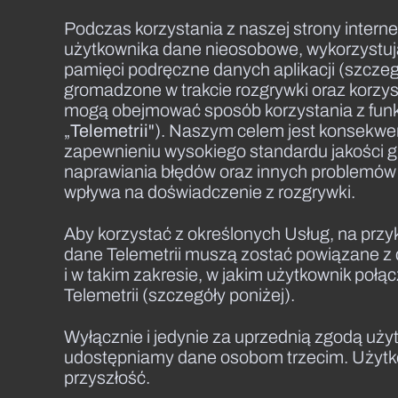
Podczas korzystania z naszej strony intern
użytkownika dane nieosobowe, wykorzystują
pamięci podręczne danych aplikacji (szczeg
gromadzone w trakcie rozgrywki oraz korz
mogą obejmować sposób korzystania z funkcji
„
Telemetrii
"). Naszym celem jest konsekwe
zapewnieniu wysokiego standardu jakości gr
naprawiania błędów oraz innych problemów 
wpływa na doświadczenie z rozgrywki.
Aby korzystać z określonych Usług, na prz
dane Telemetrii muszą zostać powiązane z 
i w takim zakresie, w jakim użytkownik poł
Telemetrii (szczegóły poniżej).
Wyłącznie i jedynie za uprzednią zgodą uży
udostępniamy dane osobom trzecim. Użyt
przyszłość.