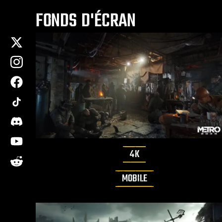
FONDS D'ÉCRAN
x
instagram
facebook
tiktok
discord
youtube
4K
reddit
MOBILE