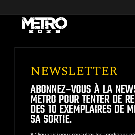
Skip to main content
NEWSLETTER
VIDÉOS
ABONNEZ-VOUS À LA NEWS
Pour regarder la vidéo, veuillez
METRO POUR TENTER DE R
accepter les cookies/pixels utilisés par
DES 10 EXEMPLAIRES DE M
le fournisseur de vidéo.
SA SORTIE.
ACCEPTER LES COOKIES
MARKETING
* Cliquez ici pour consulter les conditions 