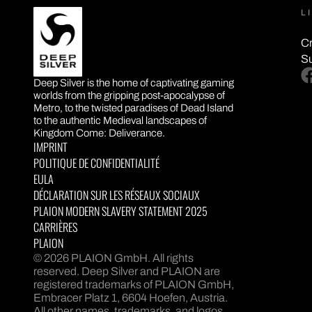
L
Cr
S
DEEP SILVER
fa
Deep Silver is the home of captivating gaming
worlds from the gripping post-apocalypse of
Metro, to the twisted paradises of Dead Island
to the authentic Medieval landscapes of
Kingdom Come: Deliverance.
IMPRINT
POLITIQUE DE CONFIDENTIALITÉ
EULA
DÉCLARATION SUR LES RÉSEAUX SOCIAUX
PLAION MODERN SLAVERY STATEMENT 2025
CARRIÈRES
PLAION
© 2026 PLAION GmbH. All rights
reserved. Deep Silver and PLAION are
registered trademarks of PLAION GmbH,
Embracer Platz 1, 6604 Hoefen, Austria.
All other names, trademarks, and logos