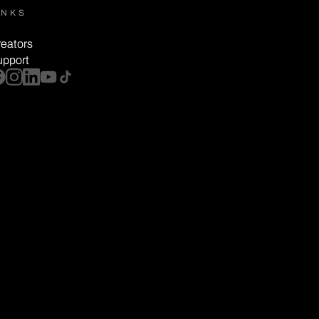
INKS
eators
upport
cebook
instagram
linkedin
youtube
tiktok