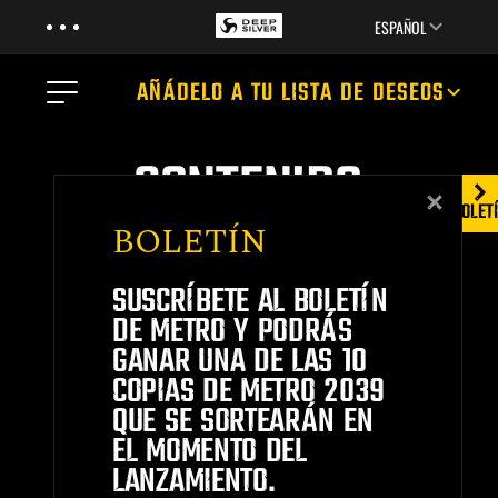
Menu
Skip to main content
ESPAÑOL
Menu
AÑÁDELO A TU LISTA DE DESEOS
CONTENIDO
Close
BOLET
NOTICIAS
MULTIMEDIA
BOLETÍN
TRÁILER
EL JUEGO
VÍDEOS
LA HISTORIA
SUSCRÍBETE AL BOLETÍN
LOS LIBROS
DE METRO Y PODRÁS
MULTIMEDIA
Para ver el vídeo, acepta las
GANAR UNA DE LAS 10
cookies/píxeles utilizados por el
COPIAS DE METRO 2039
proveedor del vídeo.
QUE SE SORTEARÁN EN
EL MOMENTO DEL
ACEPTAR COOKIES DE
LANZAMIENTO.
MARKETING