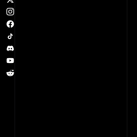
instagram
facebook
tiktok
4K
discord
MOBILE
youtube
reddit
4K