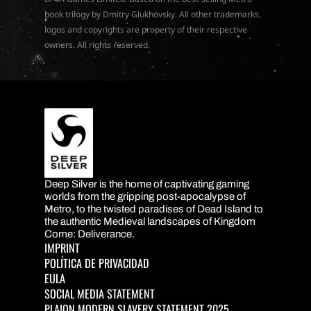
book trilogy by Dmitry Glukhovsky. All other trademarks,
logos and copyrights are property of their respective
owners. All rights reserved.
Deep Silver is the home of captivating gaming
DEEP SILVER
worlds from the gripping post-apocalypse of
Metro, to the twisted paradises of Dead Island to
the authentic Medieval landscapes of Kingdom
Come: Deliverance.
IMPRINT
POLÍTICA DE PRIVACIDAD
EULA
SOCIAL MEDIA STATEMENT
PLAION MODERN SLAVERY STATEMENT 2025