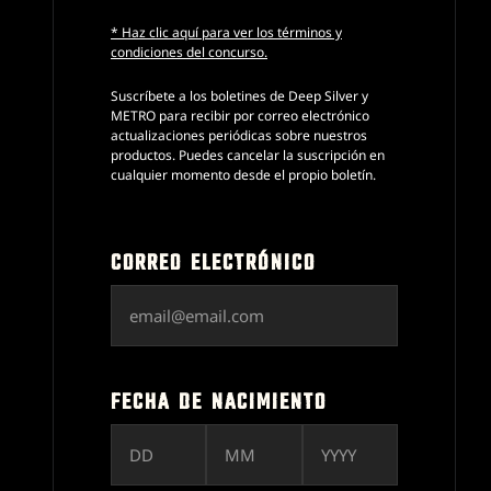
* Haz clic aquí para ver los términos y
condiciones del concurso.
Para ver el vídeo, acepta las
Suscríbete a los boletines de Deep Silver y
METRO para recibir por correo electrónico
cookies/píxeles utilizados por el
actualizaciones periódicas sobre nuestros
proveedor del vídeo.
Este contenido está
productos. Puedes cancelar la suscripción en
cualquier momento desde el propio boletín.
bloqueado
ACEPTAR COOKIES DE
Verifica tu edad
MARKETING
CORREO ELECTRÓNICO
Para ver el vídeo, acepta las
cookies/píxeles utilizados por el
proveedor del vídeo.
FECHA DE NACIMIENTO
ACEPTAR COOKIES DE
MARKETING