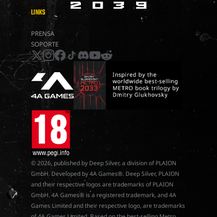
LINKS
METRO 2039
PRENSA
SOPORTE
x
instagram
facebook
tiktok
discord
youtube
reddit
© 2026, published by Deep Silver, a division of PLAION
GmbH. Developed by 4A Games®. Deep Silver, PLAION
and their respective logos are trademarks of PLAION
GmbH. 4A Games® is a registered trademark, and 4A
Games Limited and their respective logo, are trademarks
of 4A Games Limited. Based on the best-selling Metro