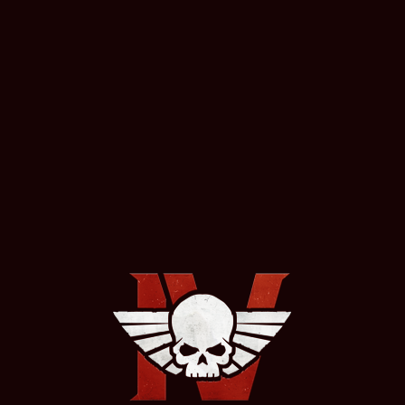
Les Orks sont une race brutale et assoiffée de
combats, qui prospère dans les conflits et
domine ses adversaires par une stratégie
implacable basée sur la force du nombre.
Les Orks sont aussi kruels que rusés, et leur
incessante soif de bataille fait d'eux une
menace à l'échelle de la galaxie.
APERÇU DES UNITÉS