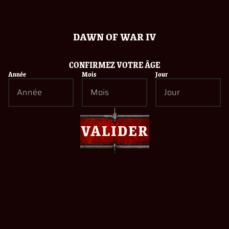
Clo
Pour regarder la vidéo, veuillez accepter
les cookies/pixels utilisés par le
fournisseur de vidéo.
DAWN OF WAR IV
ACCEPTER LES COOKIES MARKETING
ÉDITIONS
CONFIRMEZ VOTRE ÂGE
Année
Mois
Jour
VALIDER