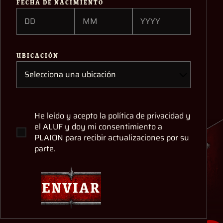
FECHA DE NACIMIENTO
UBICACIÓN
RESERVAR YA
He leído y acepto la política de privacidad y
el ALUF y doy mi consentimiento a
PLAION para recibir actualizaciones por su
parte.
ENVIAR
¡POR FIN