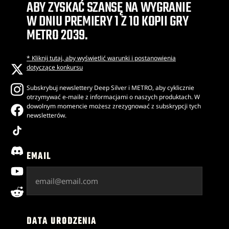
ABY ZYSKAĆ SZANSĘ NA WYGRANIE
W DNIU PREMIERY 1 Z 10 KOPII GRY
METRO 2039.
* Kliknij tutaj, aby wyświetlić warunki i postanowienia
x
dotyczące konkursu
instagram
Subskrybuj newslettery Deep Silver i METRO, aby cyklicznie
otrzymywać e-maile z informacjami o naszych produktach. W
facebook
dowolnym momencie możesz zrezygnować z subskrypcji tych
newsletterów.
tiktok
discord
EMAIL
youtube
reddit
DATA URODZENIA