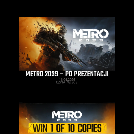
METRO 2039 – PO PREZENTACJI
16.04.2026
CZYTAJ WIĘCEJ