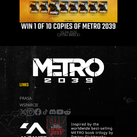
WIN 1 OF 10 COPIES OF METRO 2039
16.04.2026
CZYTAJ WIĘCEJ
LINKS
METRO 2039
PRASA
WSPARCIE
x
instagram
facebook
tiktok
discord
youtube
reddit