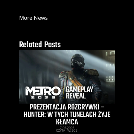
More News
Related Posts
PREZENTACJA ROZGRYWKI –
HUNTER: W TYCH TUNELACH ŻYJE
KŁAMCA
7.06.2026
CZYTAJ WIĘCEJ