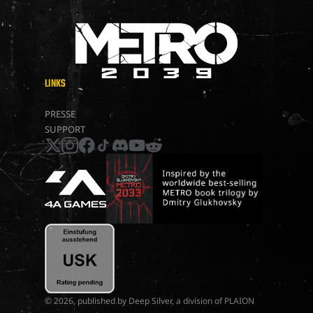
LINKS
METRO 2039
PRESSE
SUPPORT
x
instagram
facebook
tiktok
discord
youtube
reddit
© 2026, published by Deep Silver, a division of PLAION