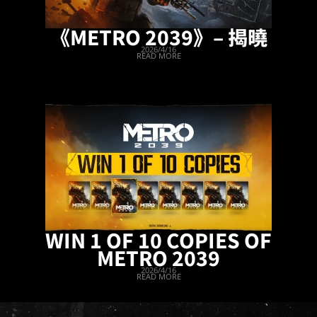
《METRO 2039》– 揭曉
2026/4/16
READ MORE
WIN 1 OF 10 COPIES OF
METRO 2039
2026/4/16
READ MORE