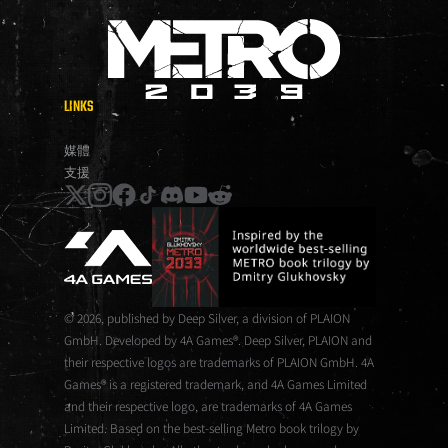
LINKS
METRO 2039
媒體
支援
x
instagram
facebook
tiktok
discord
youtube
reddit
© 2026, published by Deep Silver, a division of PLAION
GmbH. Developed by 4A Games®. Deep Silver, PLAION and
their respective logos are trademarks of PLAION GmbH. 4A
Games® is a registered trademark, and 4A Games Limited
and their respective logo, are trademarks of 4A Games
Limited. Based on the best-selling Metro book trilogy by