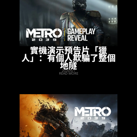
實機演示預告片「獵
人」：有個人欺騙了整個
地隧
2026/6/7
READ MORE