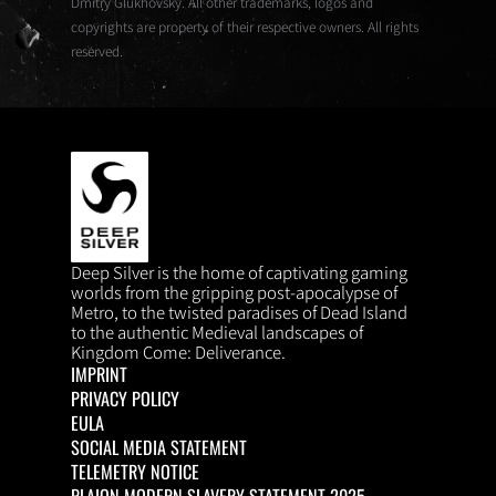
Dmitry Glukhovsky. All other trademarks, logos and
copyrights are property of their respective owners. All rights
reserved.
Deep Silver is the home of captivating gaming
DEEP SILVER
worlds from the gripping post-apocalypse of
Metro, to the twisted paradises of Dead Island
to the authentic Medieval landscapes of
Kingdom Come: Deliverance.
IMPRINT
PRIVACY POLICY
EULA
SOCIAL MEDIA STATEMENT
TELEMETRY NOTICE