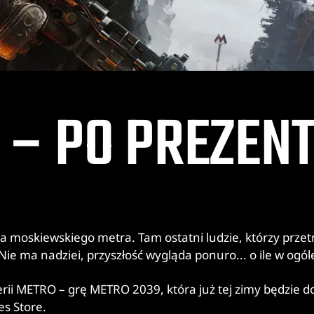
 – PO PREZEN
 moskiewskiego metra. Tam ostatni ludzie, którzy przet
e ma nadziei, przyszłość wygląda ponuro... o ile w ogóle
erii METRO – grę METRO 2039, która już tej zimy będzie d
es Store.