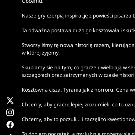
Obcemu.
Nasze gry czerpią inspirację z powieści pisarza
Ta odważna postawa dużo go kosztowała i skutk
Stworzyliśmy tę nową historię razem, kierując 
w której żyjemy.
Skupiamy się na tym, co gracze uwielbiają w s
szczegółach oraz zatrzymanych w czasie histor
Kosztowna cisza. Tyrania jak z horroru. Cena 
x
Chcemy, aby gracze lepiej zrozumieli, co to oz
instagram
Chcemy, aby to poczuli... i zaczęli to kwestiono
facebook
tiktok
To dopiero początek, a my już nie możemy się d