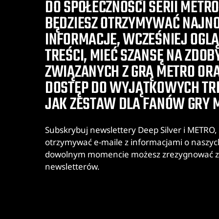
DO SPOŁECZNOŚCI SERII METRO
BĘDZIESZ OTRZYMYWAĆ NAJN
INFORMACJE, WCZEŚNIEJ OGL
TREŚCI, MIEĆ SZANSĘ NA ZDOB
ZWIĄZANYCH Z GRĄ METRO OR
DOSTĘP DO WYJĄTKOWYCH TRE
JAK ZESTAW DLA FANÓW GRY 
Subskrybuj newslettery Deep Silver i METRO, 
otrzymywać e-maile z informacjami o naszy
dowolnym momencie możesz zrezygnować z s
newsletterów.