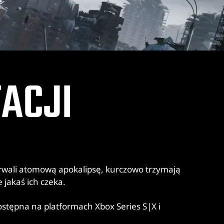
TACJI
rwali atomową apokalipsę, kurczowo trzymają
 jakaś ich czeka.
ostępna na platformach Xbox Series S|X i