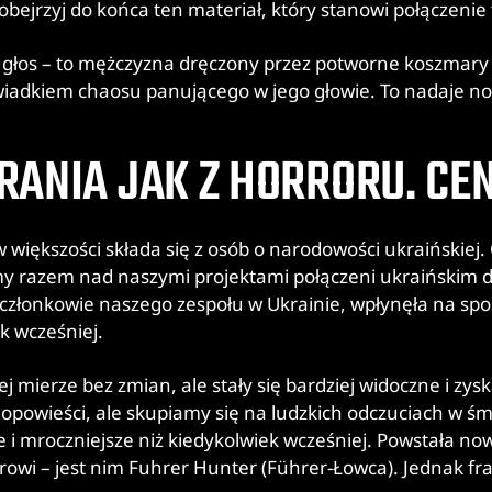
bejrzyj do końca ten materiał, który stanowi połączenie 
łos – to mężczyzna dręczony przez potworne koszmary n
świadkiem chaosu panującego w jego głowie. To nadaje now
RANIA JAK Z HORRORU. C
w większości składa się z osób o narodowości ukraińskiej.
y razem nad naszymi projektami połączeni ukraińskim 
ię członkowie naszego zespołu w Ukrainie, wpłynęła na spo
k wcześniej.
mierze bez zmian, ale stały się bardziej widoczne i zy
zej opowieści, ale skupiamy się na ludzkich odczuciach w
ne i mroczniejsze niż kiedykolwiek wcześniej. Powstała n
wi – jest nim Fuhrer Hunter (Führer-Łowca). Jednak fra