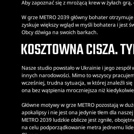
Aby zapoznać się z mrożącą krew w żyłach grą, o
W grze METRO 2039 główny bohater otrzymuje g
zyskuje większy wgląd w myśli bohatera i jest 
Obcy dźwiga na swoich barkach.
KOSZTOWNA CISZA. TY
Nasze studio powstało w Ukrainie i jego zespół 
innych narodowości. Mimo to wszyscy pracujem
wcześniej, trudna sytuacja, w której znaleźli s
ona bez wątpienia mroczniejsza niż kiedykolwie
Główne motywy w grze METRO pozostają w dużej 
apokalipsy i nie jest ona jedynie tłem dla nas
METRO 2039 ludzkie oblicze jest zgniłe, obojęt
na celu podporządkowanie metra jednemu lidero