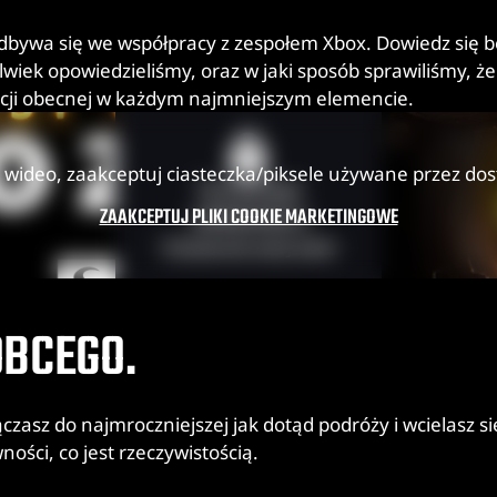
dbywa się we współpracy z zespołem Xbox. Dowiedz się be
lwiek opowiedzieliśmy, oraz w jaki sposób sprawiliśmy, ż
acji obecnej w każdym najmniejszym elemencie.
 wideo, zaakceptuj ciasteczka/piksele używane przez do
Ta treść jest
ZAAKCEPTUJ PLIKI COOKIE MARKETINGOWE
zablokowana
Potwierdź swój wiek
OBCEGO.
sz do najmroczniejszej jak dotąd podróży i wcielasz się
ości, co jest rzeczywistością.