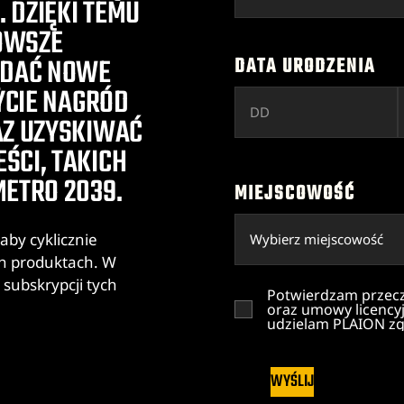
. DZIĘKI TEMU
OWSZE
ĄDAĆ NOWE
DATA URODZENIA
YCIE NAGRÓD
AZ UZYSKIWAĆ
ŚCI, TAKICH
METRO 2039.
MIEJSCOWOŚĆ
aby cyklicznie
ch produktach. W
ubskrypcji tych
Potwierdzam przeczy
oraz umowy licency
udzielam PLAION zg
WYŚLIJ