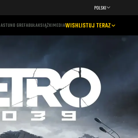
CREATORS
SUPPORT
GRY
POLSKI
WISHLISTUJ TERAZ
IASTUN
O GRE
FABUŁA
KSIĄŻKI
MEDIA