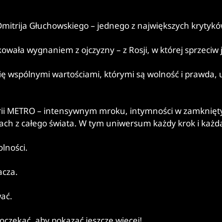
 Dmitrija Głuchowskiego – jednego z największych krytyków
owała wygnaniem z ojczyzny – z Rosji, w której sprzeciw
się wspólnymi wartościami, którymi są wolność i prawda,
erii METRO – intensywnym mroku, intymności w zamkniętyc
iach z całego świata. W tym uniwersum każdy krok i każd
wolności.
nacza.
wać.
oczekać, aby pokazać jeszcze więcej!