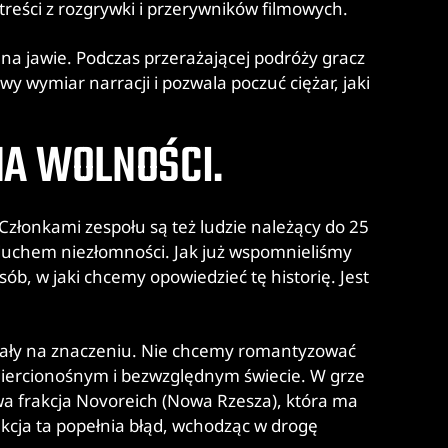
treści z rozgrywki i przerywników filmowych.
a jawie. Podczas przerażającej podróży gracz
y wymiar narracji i pozwala poczuć ciężar, jaki
ENA WOLNOŚCI.
 Członkami zespołu są też ludzie należący do 25
duchem niezłomności. Jak już wspomnieliśmy
sób, w jaki chcemy opowiedzieć tę historię. Jest
skały na znaczeniu. Nie chcemy romantyzować
 śmiercionośnym i bezwzględnym świecie. W grze
owa frakcja Novoreich (Nowa Rzesza), która ma
kcja ta popełnia błąd, wchodząc w drogę