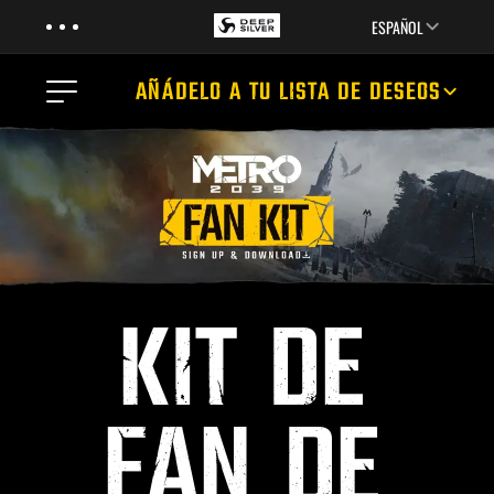
Menu
Skip to main content
ESPAÑOL
Menu
AÑÁDELO A TU LISTA DE DESEOS
NOTICIAS
TRÁILER
EL JUEGO
LA HISTORIA
LOS LIBROS
KIT DE
MULTIMEDIA
FAN DE