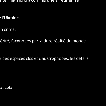
unter. Mais ils ont commis une erreur en se
 l'Ukraine.
un crime.
érité, façonnées par la dure réalité du monde
 des espaces clos et claustrophobes, les détails
out cela.