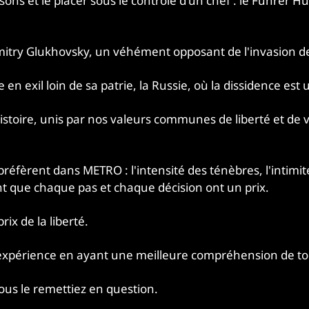
ons et le placer sous le contrôle d'un chef : le Fuhrer H
Dmitry Glukhovsky, un véhément opposant de l'invasion de
 en exil loin de sa patrie, la Russie, où la dissidence est 
stoire, unis par nos valeurs communes de liberté et de v
éfèrent dans METRO : l'intensité des ténèbres, l'intimité
nt que chaque pas et chaque décision ont un prix.
prix de la liberté.
 expérience en ayant une meilleure compréhension de t
vous le remettiez en question.