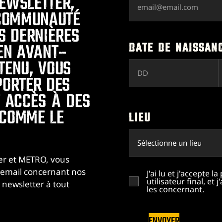
EWSLETTER,
 COMMUNAUTÉ
S DERNIÈRES
DATE DE NAISSAN
 EN AVANT-
TENU, VOUS
PORTER DES
Z ACCÈS À DES
 COMME LE
LIEU
er et METRO, vous
 email concernant nos
J'ai lu et j'accepte l
utilisateur final, e
 newsletter à tout
les concernant.
ENVOYER