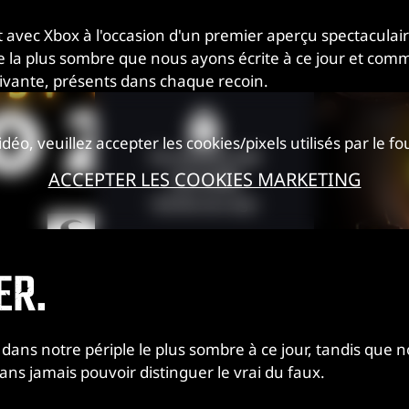
at avec Xbox à l'occasion d'un premier aperçu spectacula
re la plus sombre que nous ayons écrite à ce jour et co
aptivante, présents dans chaque recoin.
déo, veuillez accepter les cookies/pixels utilisés par le f
Ce contenu est
ACCEPTER LES COOKIES MARKETING
verrouillé
Vérifie ton âge
ER.
ans notre périple le plus sombre à ce jour, tandis que no
ans jamais pouvoir distinguer le vrai du faux.