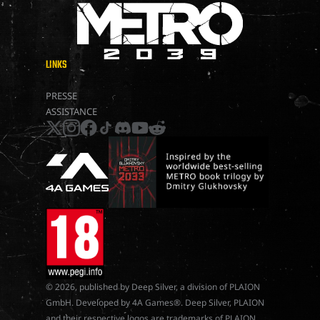
LINKS
METRO 2039
PRESSE
ASSISTANCE
x
instagram
facebook
tiktok
discord
youtube
reddit
© 2026, published by Deep Silver, a division of PLAION
GmbH. Developed by 4A Games®. Deep Silver, PLAION
and their respective logos are trademarks of PLAION