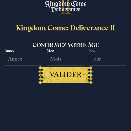
Nouvelle Récompense Deep Silver
Kingdom Come: Deliverance II
Account ! Obtenez Votre
Équipement de Forgeron
CONFIRMEZ VOTRE ÂGE
09/09/2025
Année
Mois
Jour
Lire la suite
VALIDER