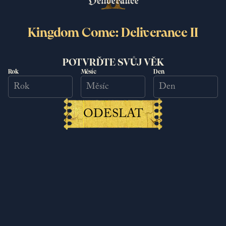
Nová odměna z Deep Silver Account
Kingdom Come: Deliverance II
! POŘIĎTE SI KOVÁŘSKOU VÝBAVU
09.09.2025
POTVRĎTE SVŮJ VĚK
Číst více
Rok
Měsíc
Den
ODESLAT
Jindřichova kovárna na vás čeká
19.08.2025