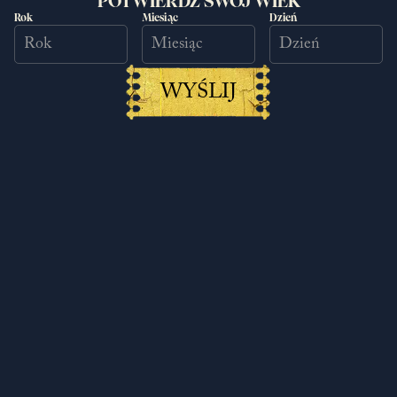
POTWIERDŹ SWÓJ WIEK
Rok
Miesiąc
Dzień
WYŚLIJ
Kuźnia Henryka czeka
19.08.2025
Czytaj więcej
Next