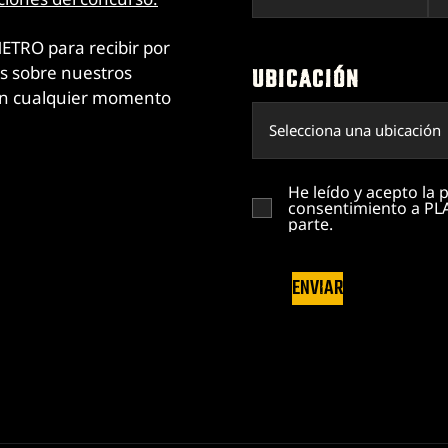
METRO 2039 – ANUNCIO
METRO para recibir por
16/4/2026
LEER MÁS
as sobre nuestros
UBICACIÓN
 en cualquier momento
He leído y acepto la p
consentimiento a PLA
parte.
ENVIAR