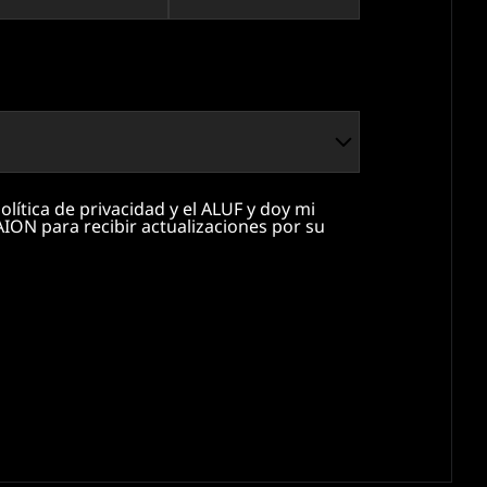
WIN 1 OF 10 COPIES OF METRO 2039
16/4/2026
LEER MÁS
olítica de privacidad y el ALUF y doy mi
ION para recibir actualizaciones por su