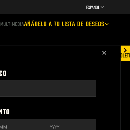
JUEGOS
CREATORS
SUPPORT
ESPAÑOL
AÑÁDELO A TU LISTA DE DESEOS
S
MULTIMEDIA
Close
BOLET
CO
NTO