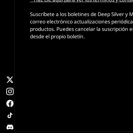
TRÁILER DE JUEGO DE HUNTER: HAY
Suscríbete a los boletines de Deep Silver y 
UN MENTIROSO EN ESTOS TÚNELES
correo electrónico actualizaciones periódic
7/6/2026
LEER MÁS
productos. Puedes cancelar la suscripción
desde el propio boletín.
x
instagram
facebook
METRO 2039 FAN KIT
tiktok
16/4/2026
LEER MÁS
discord