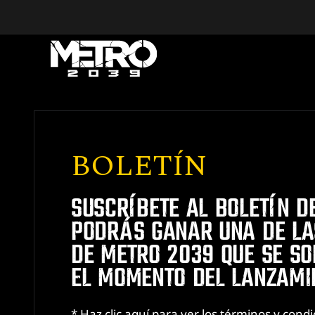
Skip to main content
BOLETÍN
SUSCRÍBETE AL BOLETÍN D
PODRÁS GANAR UNA DE LA
DE METRO 2039 QUE SE S
EL MOMENTO DEL LANZAMI
* Haz clic aquí para ver los términos y cond