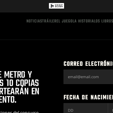
NOTICIAS
TRÁILER
EL JUEGO
LA HISTORIA
LOS LIBRO
NEWS
CORREO ELECTRÓNI
E METRO Y
S 10 COPIAS
ORTEARÁN EN
FECHA DE NACIMIE
ENTO.
iciones del concurso.