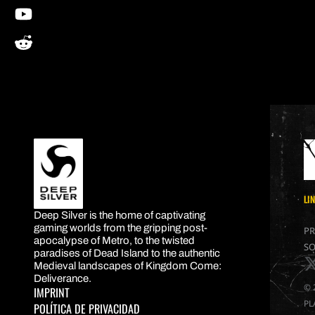
youtube
reddit
LI
DEEP SILVER
Deep Silver is the home of captivating
gaming worlds from the gripping post-
PR
apocalypse of Metro, to the twisted
S
paradises of Dead Island to the authentic
x
Medieval landscapes of Kingdom Come:
Deliverance.
© 
IMPRINT
PL
POLÍTICA DE PRIVACIDAD