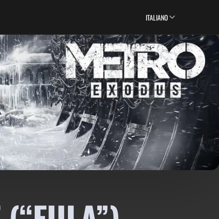
ITALIANO
 (“EULA”)