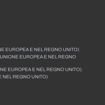
ONE EUROPEA E NEL REGNO UNITO)
LL’UNIONE EUROPEA E NEL REGNO
IONE EUROPEA E NEL REGNO UNITO).
E NEL REGNO UNITO)