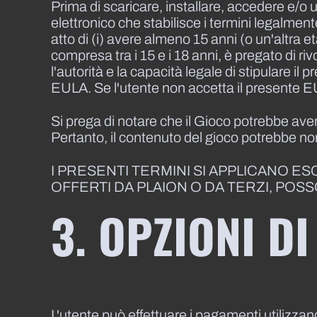
Prima di scaricare, installare, accedere e/o 
elettronico che stabilisce i termini legalmente
atto di (i) avere almeno 15 anni (o un'altra e
compresa tra i 15 e i 18 anni, è pregato di riv
l'autorità e la capacità legale di stipulare i
EULA. Se l'utente non accetta il presente EULA
Si prega di notare che il Gioco potrebbe ave
Pertanto, il contenuto del gioco potrebbe non
I PRESENTI TERMINI SI APPLICANO ES
OFFERTI DA PLAION O DA TERZI, POSS
3. OPZIONI D
L'utente può effettuare i pagamenti utilizzand