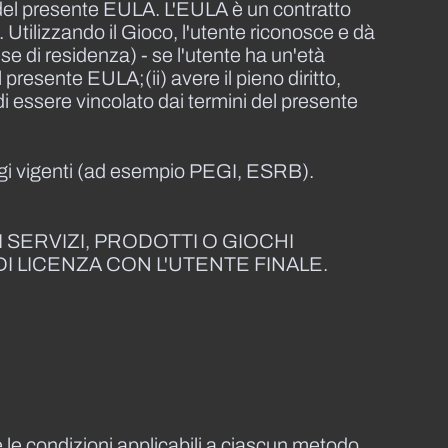
ne del presente EULA. L'EULA è un contratto
. Utilizzando il Gioco, l'utente riconosce e dà
se di residenza) - se l'utente ha un'età
l presente EULA;(ii) avere il pieno diritto,
 di essere vincolato dai termini del presente
eggi vigenti (ad esempio PEGI, ESRB).
 SERVIZI, PRODOTTI O GIOCHI
DI LICENZA CON L'UTENTE FINALE.
 e le condizioni applicabili a ciascun metodo