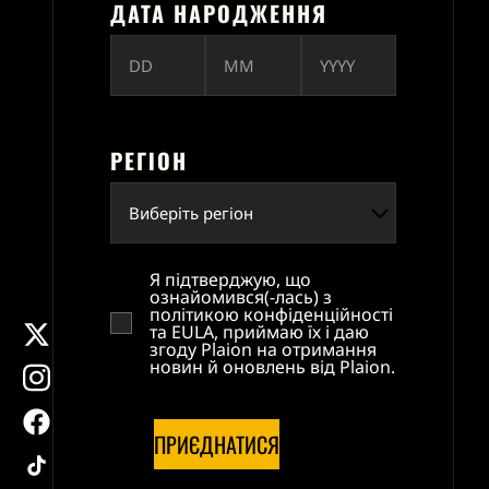
ДАТА НАРОДЖЕННЯ
РЕГІОН
WIN 1 OF 10 COPIES OF
METRO 2039
16.04.2026
READ MORE
Я підтверджую, що
ознайомився(-лась) з
політикою конфіденційності
x
та EULA, приймаю їх і даю
згоду Plaion на отримання
instagram
новин й оновлень від Plaion.
facebook
ПРИЄДНАТИСЯ
tiktok