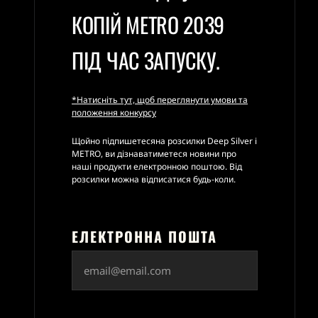
ХАНТЕР: «У ТУНЕЛЯХ ЖИВЕ
КОПІЙ METRO 2039
БРЕХУН»
07.06.2026
READ MORE
ПІД ЧАС ЗАПУСКУ.
*Натисніть тут, щоб переглянути умови та
положення конкурсу
Щойно підпишетесяна розсилки Deep Silver і
METRO, ви дізнаватиметеся новини про
наші продукти електронною поштою. Від
розсилки можна відписатися будь-коли.
METRO 2039: ОФІЦІЙНО
ЕЛЕКТРОННА ПОШТА
ПРЕДСТАВЛЕНО
16.04.2026
READ MORE