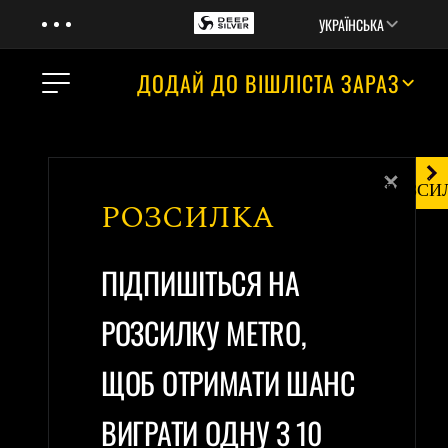
Menu
Skip to main content
УКРАЇНСЬКА
Menu
ДОДАЙ ДО ВІШЛІСТА ЗАРАЗ
NEWS
Close
РОЗСИ
НОВИНИ
РОЗСИЛКА
ТРЕЙЛЕР
ПРО ГРУ
ПІДПИШІТЬСЯ НА
СЮЖЕТ
КНИГИ
РОЗСИЛКУ METRO,
МЕДІА
ЩОБ ОТРИМАТИ ШАНС
ВИГРАТИ ОДНУ З 10
АНОНС ГЕЙМПЛЕЮ —