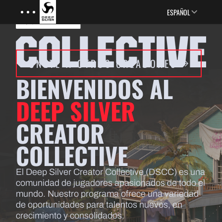
Menu
Skip to main content
ESPAÑOL
ÚNETE A OTROS CREADORES
BIENVENIDOS AL
DEEP SILVER
CREATOR
COLLECTIVE
El Deep Silver Creator Collective (DSCC) es una
comunidad de jugadores apasionados de todo el
mundo. Nuestro programa ofrece una variedad
de oportunidades para talentos nuevos, en
crecimiento y consolidados.