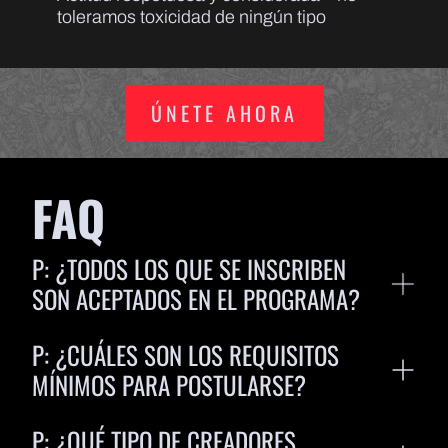
toleramos toxicidad de ningún tipo
ÚNETE AHORA
FAQ
P: ¿TODOS LOS QUE SE INSCRIBEN
SON ACEPTADOS EN EL PROGRAMA?
R:
Todas las solicitudes son revisadas
P: ¿CUÁLES SON LOS REQUISITOS
manualmente y seleccionadas tras un proceso
de evaluación. Algunos factores considerados
MÍNIMOS PARA POSTULARSE?
incluyen afinidad con la marca, audiencia,
R:
No hay requisitos mínimos, ya que las
contenido, reputación y postura en la
P: ¿QUÉ TIPO DE CREADORES
solicitudes se evalúan caso por caso. Sin
comunidad. Te mantendremos informado una