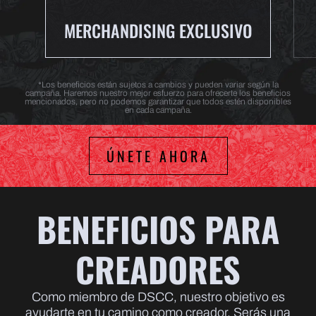
MERCHANDISING EXCLUSIVO
*Los beneficios están sujetos a cambios y pueden variar según la
campaña. Haremos nuestro mejor esfuerzo para ofrecerte los beneficios
mencionados, pero no podemos garantizar que todos estén disponibles
en cada campaña.
ÚNETE AHORA
BENEFICIOS PARA
CREADORES
Como miembro de DSCC, nuestro objetivo es
ayudarte en tu camino como creador. Serás una