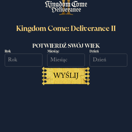
Kingdom Come: Deliverance II
Nowa nagroda w grze! Odbierz
POTWIERDŹ SWÓJ WIEK
Rok
Miesiąc
Dzień
Jednorożcowy naczółek
11.11.2025
Czytaj więcej
WYŚLIJ