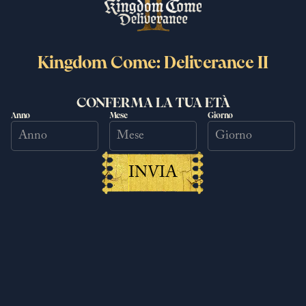
Kingdom Come: Deliverance II
CONFERMA LA TUA ETÀ
Nuova ricompensa di gioco! Ottieni
Anno
Mese
Giorno
la testiera unicorno
11/11/2025
Leggi di più
INVIA