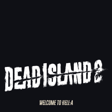
Gra Dead Island 2 JEST JUŻ DOSTĘPNA w
ramach subskrypcji Game Pass
30.10.2024
Czytaj więcej
WELCOME TO HELL-A