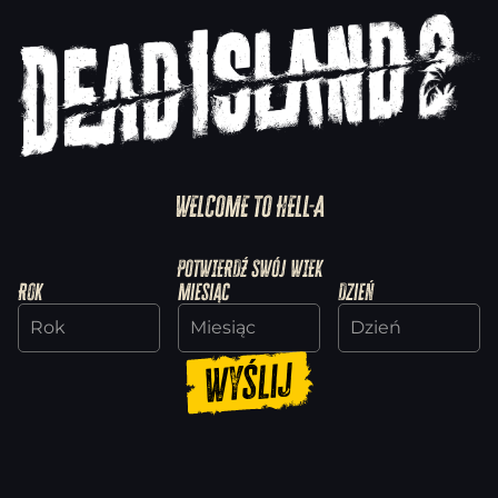
Previous
WELCOME TO HELL-A
Dead Island 2
Support
POTWIERDŹ SWÓJ WIEK
Creators
Rok
Miesiąc
Dzień
discord
facebook
instagram
x
youtube
reddit
fandom
Wyślij