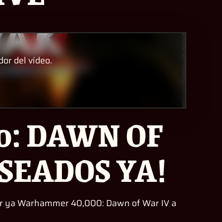
dor del vídeo.
: DAWN OF
ESEADOS YA!
adir ya Warhammer 40,000: Dawn of War IV a