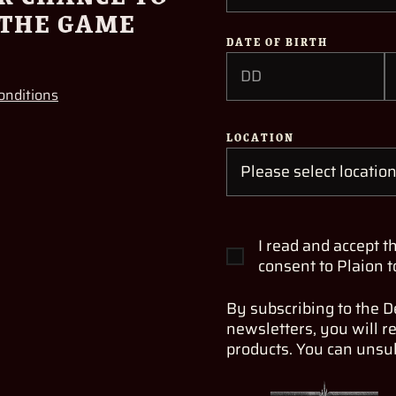
F THE GAME
DATE OF BIRTH
onditions
LOCATION
I read and accept t
consent to Plaion t
By subscribing to the 
newsletters, you will r
products. You can unsub