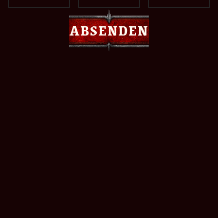
zu teilen und die neuesten Updates direkt an der
Quelle zu kriegen. Ganz egal, ob du hier
ABSENDEN
Neuigkeiten erfahren, Feedback abgeben oder
einfach nur abhängen willst – alle sind willkommen.
OFFIZIELLEM DISCORD BEITRETEN
Folge außerdem Warhammer 40,000: Dawn of War
IV auf den sozialen Medien, um die wichtigsten
Informationen und Ankündigungen immer sofort
zu bekommen, exklusive Blicke hinter die Kulissen
zu erhaschen, und um Teil der Community zu
werden.
More News