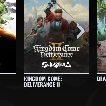
KINGDOM COME:
DEA
DELIVERANCE II