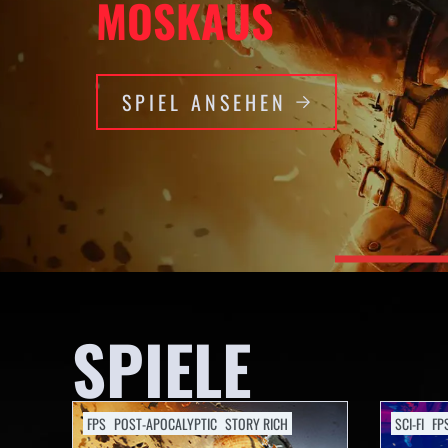
MOSKAUS
SPIEL ANSEHEN
SPIELE
FPS
POST-APOCALYPTIC
STORY RICH
SCI-FI
FP