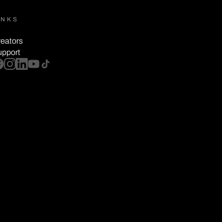
INKS
eators
upport
cebook
instagram
linkedin
youtube
tiktok