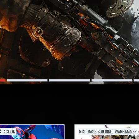
S
ACTION
RTS
BASE-BUILDING
WARHAMMER