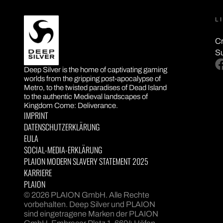
L
Cr
S
DEEP SILVER
fa
Deep Silver is the home of captivating gaming
worlds from the gripping post-apocalypse of
Metro, to the twisted paradises of Dead Island
to the authentic Medieval landscapes of
Kingdom Come: Deliverance.
IMPRINT
DATENSCHUTZERKLÄRUNG
EULA
SOCIAL-MEDIA-ERKLÄRUNG
PLAION MODERN SLAVERY STATEMENT 2025
KARRIERE
PLAION
© 2026 PLAION GmbH. Alle Rechte
vorbehalten. Deep Silver und PLAION
sind eingetragene Marken der PLAION