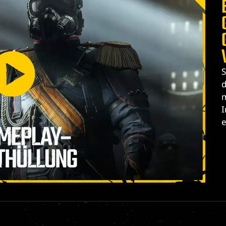
S
d
m
e