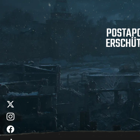
POSTAP
ERSCHÜT
x
instagram
facebook
Um das Video anzuse
tiktok