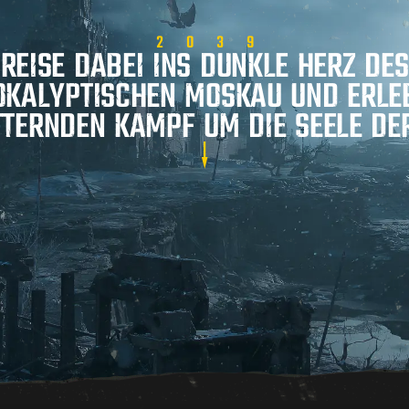
2039
REISE DABEI INS DUNKLE HERZ DES
OKALYPTISCHEN MOSKAU UND ERLEB
TERNDEN KAMPF UM DIE SEELE D
hen, akzeptieren Sie bitte die vom Videodienst verwend
Dieser Inhalt ist