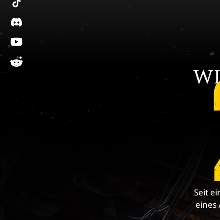
discord
youtube
reddit
WI
Seit e
eines 