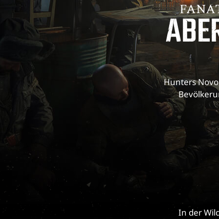
FANA
ABE
Hunters Novor
Bevölkeru
In der Wil