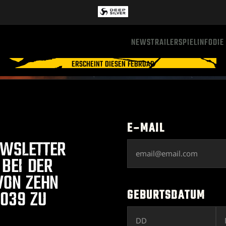
NEWS
TRAILER
SPIELINFO
DIE
ERSCHEINT DIESEN FEBRUAR
E-MAIL
EWSLETTER
 BEI DER
VON ZEHN
GEBURTSDATUM
039 ZU