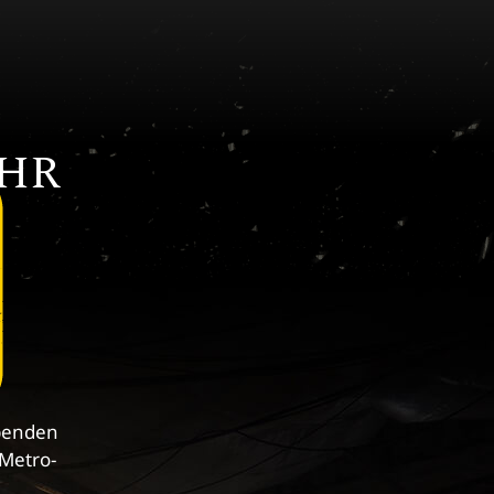
AHR
ebenden
 Metro-