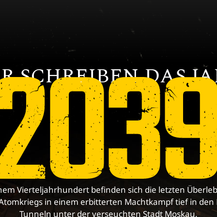
MARKETING-COOKIES AKZEPTIEREN
gesperrt
Bestätige dein Alter
R SCHREIBEN DAS J
2039
inem Vierteljahrhundert befinden sich die letzten Überl
Atomkriegs in einem erbitterten Machtkampf tief in den
Tunneln unter der verseuchten Stadt Moskau.