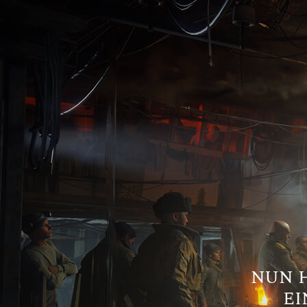
NUN H
EI