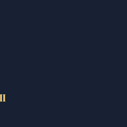
II
poskytovatelem videa.