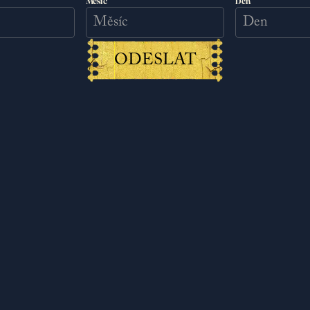
Měsíc
Den
PŘIJMOUT MARKETINGOVÉ COOKIES
ODESLAT
ělci odhalit tajemnou minulost a při
 uzdu své kreativitě. Jindřich se setká se
erý ho zatáhne do sítě spletitých plánů
 řešení dotlačí jeho schopnosti až na