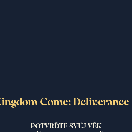
, mladého muže, který se
h – ilustrovaný více než
etváří ze ctižádostivého
arskému králi
sivým spojencům, jeho
ostav a nezapomenutelným
ingdom Come: Deliverance 
ideo, přijměte prosím soubory cookie/pixely používané 
POTVRĎTE SVŮJ VĚK