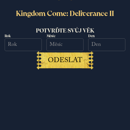
Kingdom Come: Deliverance II
Nová herní odměna! Získejte Šafron
jednorožce
POTVRĎTE SVŮJ VĚK
Rok
Měsíc
Den
11.11.2025
Číst více
ODESLAT