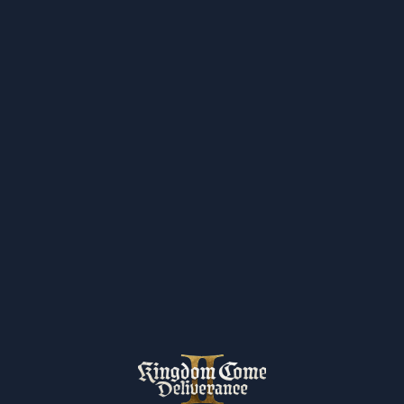
Život ve středověkých Čechách
v novém – aktualizace Kingdom
Come: Deliverance pro novou
generaci konzolí
13.02.2026
Číst více