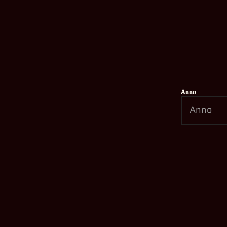
INTRODUZIONE AGLI ADEPTUS
MECHANICUS SU WARHAMMER
40,000: DAWN OF WAR IV
07/05/2026
Anno
LEGGI DI PIÙ