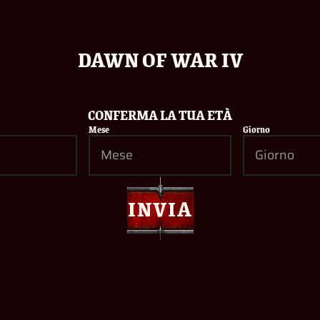
DAWN OF WAR IV
ADEPTUS MECHANICUS CGI
TRAILER
17/04/2026
CONFERMA LA TUA ETÀ
LEGGI DI PIÙ
Mese
Giorno
INVIA