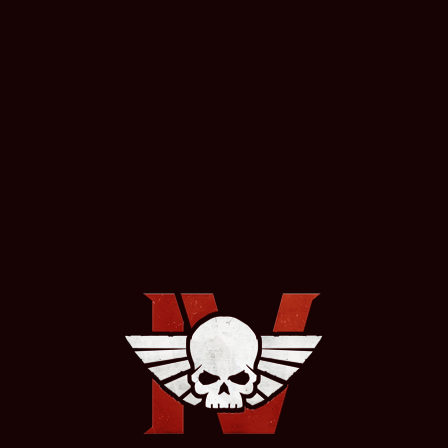
Ho letto e accett
acconsento a ri
RIVELATI LA DATA DI USCITA, I
DETTAGLI SUI PREORDINI E I
PIANI PER I DLC DI WARHAMMER
INVIA
40,000: DAWN OF WAR IV!
21/05/2026
LEGGI DI PIÙ