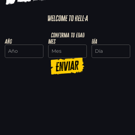
WELCOME TO HELL-A
CONFIRMA TU EDAD
Año
Mes
Día
Enviar
Vigilancia del barrio: cinco consejos
para sobrevivir a la semana
19/11/2024
Leer más