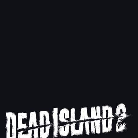
Related Posts
Celebramos 14 años de carnicería y más
de 20 millones de matazombis en Dead
Island 2
9/9/2025
Leer más