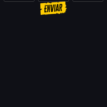
letal. Desata una devastadora potencia
Enviar
de fuego a largo alcance y revienta
cerebros zombificados fácilmente.
Asador de cerdos – Tu billete en primera
clase para asesinatos viscerales mientras
despedazas y asas zombis.
Islas muertas – Quítate un peso de
encima haciendo carne picada de los
muertos vivientes.
8 nuevas cartas de habilidad – Engalana a
tu matazombis con un amplio arsenal de
habilidades.
Mata con estilo