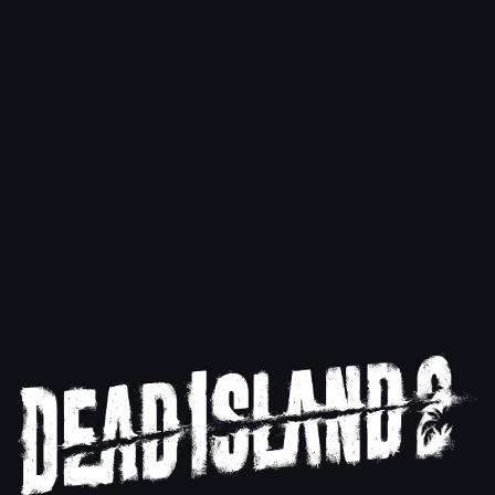
Related Posts
Wir feiern 14 Jahre Blut und Gedärme
PLUS 20 Millionen Schlächter in Dead
Island 2.
09.09.2025
Mehr lesen