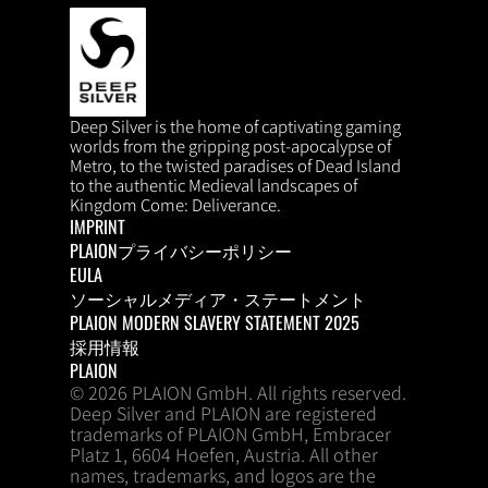
Deep Silver is the home of captivating gaming
DEEP SILVER
worlds from the gripping post-apocalypse of
Metro, to the twisted paradises of Dead Island
to the authentic Medieval landscapes of
Kingdom Come: Deliverance.
IMPRINT
PLAIONプライバシーポリシー
EULA
ソーシャルメディア・ステートメント
PLAION MODERN SLAVERY STATEMENT 2025
採用情報
PLAION
© 2026 PLAION GmbH. All rights reserved.
Deep Silver and PLAION are registered
trademarks of PLAION GmbH, Embracer
Platz 1, 6604 Hoefen, Austria. All other
names, trademarks, and logos are the