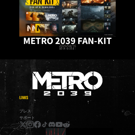
METRO 2039 FAN-KIT
2026/04/16
続きを読む
LINKS
METRO2039
プレス
サポート
x
instagram
facebook
tiktok
discord
youtube
reddit