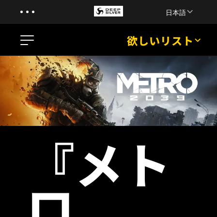
Menu
Skip to main content
日本語
Menu
欲しいリスト
ニュース
トレーラー
ゲーム情報
『メト
ストーリー
原作小説
メディア
ロ