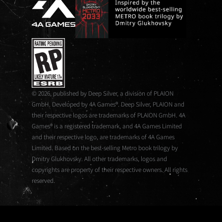
© 2026, published by Deep Silver, a division of PLAION
GmbH. Developed by 4A Games®. Deep Silver, PLAION and
their respective logos are trademarks of PLAION GmbH. 4A
Games® is a registered trademark, and 4A Games Limited
and their respective logo, are trademarks of 4A Games
Limited. Based on the best-selling Metro book trilogy by
Dmitry Glukhovsky. All other trademarks, logos and
copyrights are property of their respective owners. All rights
reserved.