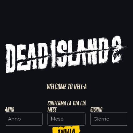
A qualcuno non è chiaro cosa sia
esattamente DEEP SILVER ACCOUNT?
Niente panico, abbiamo pensato anche a
questo. Consultate il nostro pratico manuale
per iniziare.
READ HERE
WELCOME TO HELL-A
Ci vediamo a HELL-A.
CONFERMA LA TUA ETÀ
Anno
Mese
Giorno
More News