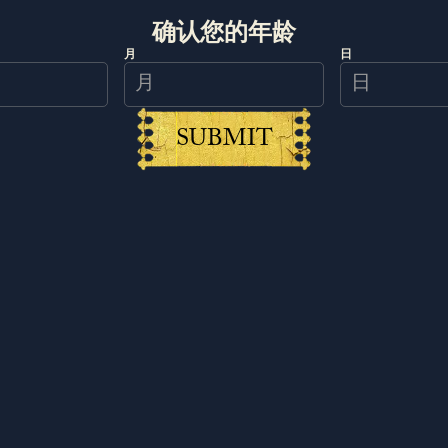
接受营销 Cookie
接受营销 Cookie
确认您的年龄
月
日
SUBMIT
战斗系统高度还原历史，极具沉浸感，并赋予你自
你的技巧与投入。