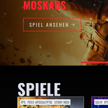
MOSKAUS
SPIEL ANSEHEN
SPIELE
FPS
POST-APOCALYPTIC
STORY RICH
SCI-FI
FP