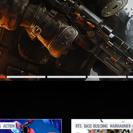
S
ACTION
RTS
BASE-BUILDING
WARHAMMER