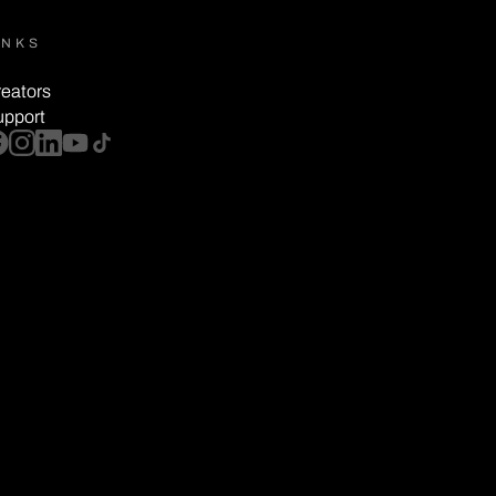
INKS
eators
upport
cebook
instagram
linkedin
youtube
tiktok