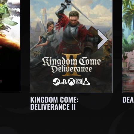
KINGDOM COME:
DEA
DELIVERANCE II