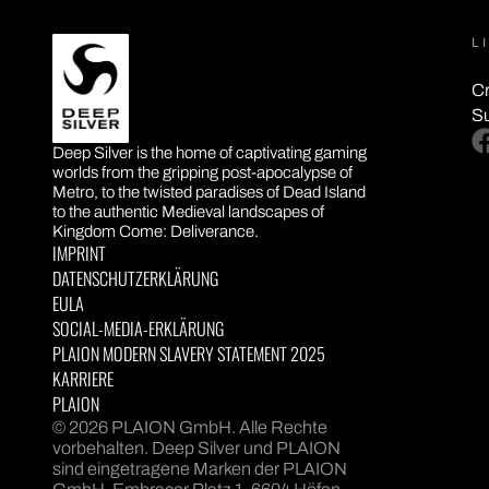
L
Cr
S
DEEP SILVER
fa
Deep Silver is the home of captivating gaming
worlds from the gripping post-apocalypse of
Metro, to the twisted paradises of Dead Island
to the authentic Medieval landscapes of
Kingdom Come: Deliverance.
IMPRINT
DATENSCHUTZERKLÄRUNG
EULA
SOCIAL-MEDIA-ERKLÄRUNG
PLAION MODERN SLAVERY STATEMENT 2025
KARRIERE
PLAION
© 2026 PLAION GmbH. Alle Rechte
vorbehalten. Deep Silver und PLAION
sind eingetragene Marken der PLAION